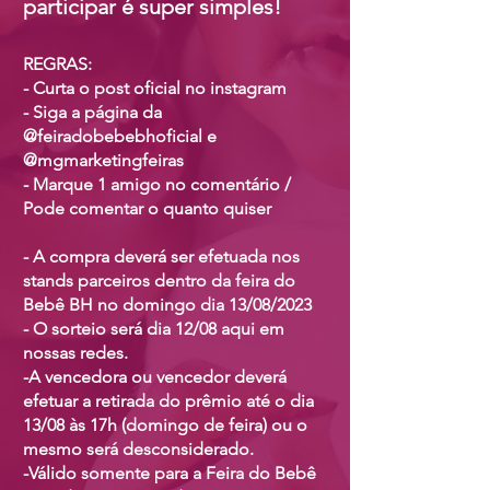
participar é super simples!
REGRAS:
- Curta o post oficial no instagram
- Siga a página da
@feiradobebebhoficial e
@mgmarketingfeiras
- Marque 1 amigo no comentário /
Pode comentar o quanto quiser
- A compra deverá ser efetuada n
os
stands parceiros dentro da feira do
Bebê BH no domingo dia 13/08/2023
- O sorteio será dia 12/08 aqui em
nossas redes.
-A vencedora ou vencedor deverá
efetuar a retirada do prêmio até o dia
13/08 às 17h (domingo de feira) ou o
mesmo será descon
siderado.
-Válido somente para a Feira do Bebê