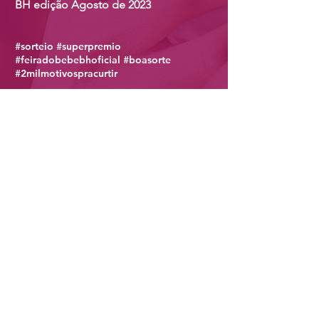
BH edição Agosto de 2023
#sorteio #superpremio
#feiradobebebhoficial #boas
orte
#2milmotivospracurtir
CLIQUE AQUI PARA PARTICIPAR AGORA
SOBRE A FEIRA DO BEBÊ
DÚVIDAS FREQUENTES
POLÍTICAS DE CANCELAMENTO
TERMOS E CONDIÇÕES